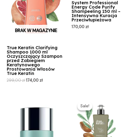
System Professional
Energy Code Purify
Shampeeling 150 ml –
Intensywna Kuracja
Przeciwłupieżowa
170,00
zł
BRAK W MAGAZYNIE
True Keratin Clarifying
Shampoo 1000 ml
Oczyszczający Szampon
przed Zabiegiem
Keratynowego
Prostowania Włosów
True Keratin
299,00
zł
174,00
zł
Pierwotna
Aktualna
cena
cena
Sale!
Sale!
wynosiła:
wynosi:
349,00 zł.
325,00 zł.