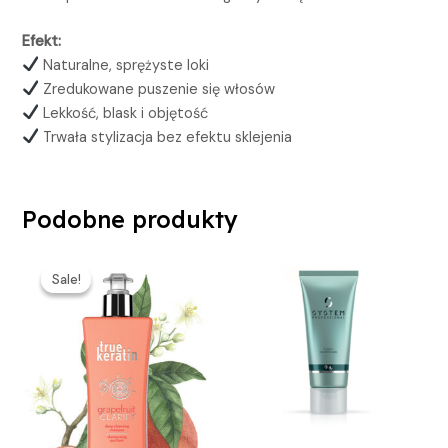
Efekt:
Naturalne, sprężyste loki
Zredukowane puszenie się włosów
Lekkość, blask i objętość
Trwała stylizacja bez efektu sklejenia
Podobne produkty
Pierwotna
Aktualna
cena
cena
Sale!
Sale!
wynosiła:
wynosi:
299,00 zł.
174,00 zł.