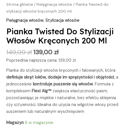
Strona główna
/
Pielęgnacja włosów
/ Pianka Twisted do
stylizacji włosów kręconych 200 ml
Pielęgnacja włosów
,
Stylizacja włosów
Pianka Twisted Do Stylizacji
Włosów Kręconych 200 Ml
149,00
zł
139,00
zł
Poprzednia najniższa cena:
139,00
zł
.
Pianka do stylizacji włosów kręconych i falowanych, która
definiuje skręt loków, dodaje im sprężystości i objętości
, a
jednocześnie
kontroluje puszenie się włosów
. Formuła z
kompleksem
Flexi Alg™
zwiększa elastyczność pasm,
pozostawiając je miękkie i naturalne, bez efektu sklejenia
czy sztywności. Idealna do użycia na wilgotne włosy przed
suszeniem lub naturalnym wyschnięciem
Magazyn
6 w magazynie