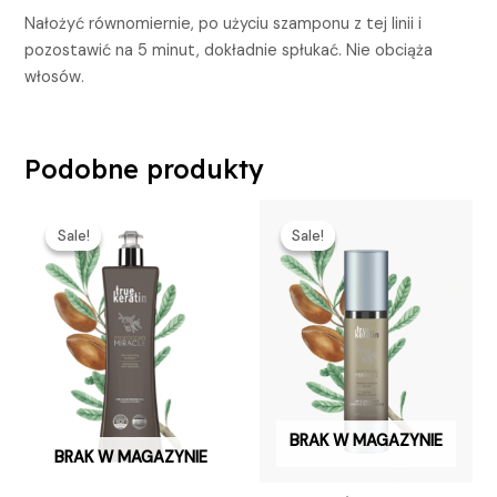
Nałożyć równomiernie, po użyciu szamponu z tej linii i
pozostawić na 5 minut, dokładnie spłukać. Nie obciąża
włosów.
Podobne produkty
Pierwotna
Aktualna
Pierwotna
Aktualna
cena
cena
cena
cena
Sale!
Sale!
Sale!
Sale!
wynosiła:
wynosi:
wynosiła:
wynosi:
319,00 zł.
252,00 zł.
139,99 zł.
129,00 zł.
BRAK W MAGAZYNIE
BRAK W MAGAZYNIE