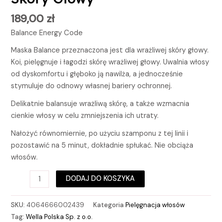
189,00
zł
Balance Energy Code
Maska Balance przeznaczona jest dla wrażliwej skóry głowy.
Koi, pielęgnuje i łagodzi skórę wrażliwej głowy. Uwalnia włosy
od dyskomfortu i głęboko ją nawilża, a jednocześnie
stymuluje do odnowy własnej bariery ochronnej.
Delikatnie balansuje wrażliwą skórę, a także wzmacnia
cienkie włosy w celu zmniejszenia ich utraty.
Nałożyć równomiernie, po użyciu szamponu z tej linii i
pozostawić na 5 minut, dokładnie spłukać. Nie obciąża
włosów.
DODAJ DO KOSZYKA
SKU:
4064666002439
Kategoria
Pielęgnacja włosów
Tag:
Wella Polska Sp. z o.o.