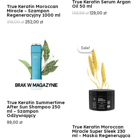
True Keratin Serum Argan
Oil 50 ml
True Keratin Moroccan
Miracle – Szampon
139,99
zł
129,00
zł
Regeneracyjny 1000 ml
319,00
zł
252,00
zł
Pierwotna
Aktualna
cena
cena
Sale!
Sale!
wynosiła:
wynosi:
218,59 zł.
198,00 zł.
BRAK W MAGAZYNIE
True Keratin Summertime
After Sun Shampoo 250
ml – Szampon
Odżywiający
99,00
zł
True Keratin Moroccan
Miracle Super Sleek 230
ml – Maska Regenerująca