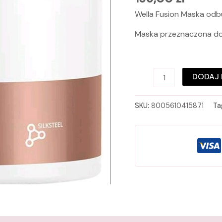
500ml
Wella Fusion Maska od
Maska przeznaczona do
DODAJ 
SKU:
8005610415871
Ta