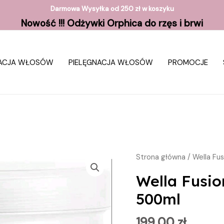
Darmowa Wysyłka od 250 zł w koszyku
Nowość !!! Odżywki Orphica do rzęs i brwi
ZACJA WŁOSÓW
PIELĘGNACJA WŁOSÓW
PROMOCJE
ilość
Strona główna
/ Wella Fu
Wella
Wella Fusi
Fusion
500ml
Maska
Odbudowująca
199,00
zł