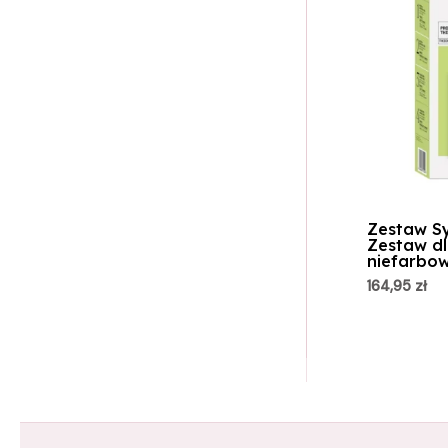
Zestaw Sy
Zestaw dl
niefarbo
164,95
zł