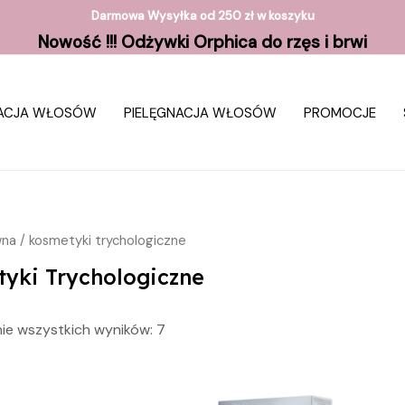
Darmowa Wysyłka od 250 zł w koszyku
Nowość !!! Odżywki Orphica do rzęs i brwi
ZACJA WŁOSÓW
PIELĘGNACJA WŁOSÓW
PROMOCJE
wna
/ kosmetyki trychologiczne
yki Trychologiczne
ie wszystkich wyników: 7