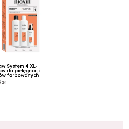
aw System 4 XL-
aw do pielęgnacji
ów farbowanych
5
zł