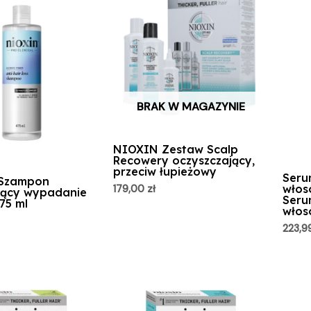
BRAK W MAGAZYNIE
NIOXIN Zestaw Scalp
Recowery oczyszczający,
przeciw łupieżowy
Seru
Szampon
włos
179,00
zł
jący wypadanie
Seru
75 ml
włos
223,9