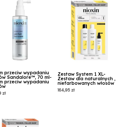
m przeciw wypadaniu
Zestaw System 1 XL-
ów Sandalore™, 70 ml-
Zestaw dla naturalnych ,
m przeciw wypadaniu
niefarbowanych włosów
ów
164,95
zł
9
zł