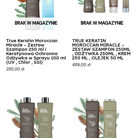
BRAK W MAGAZYNIE
BRAK W MAGAZYNIE
True Keratin Moroccan
TRUE KERATIN
Miracle – Zestaw
MOROCCAN MIRACLE –
Szampon 250 ml i
ZESTAW SZAMPON 250ML
Keratynowa Ochronna
, ODŻYWKA 250ML , KREM
Odżywka w Sprayu 100 ml
250 ML , OLEJEK 50 ML
(UV , Chlor , Sól)
459,00
zł
230,00
zł