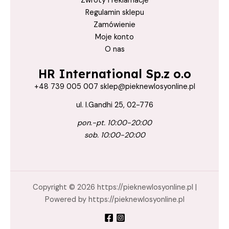
Zwroty i reklamacje
Regulamin sklepu
Odbudowane
Zamówienie
Odżywka
Moje konto
Olej
O nas
olejek
HR International Sp.z o.o
pieknewlosyonline.pl
+48 739 005 007 sklep@pieknewlosyonline.pl
Pielęgnacja
ul. I.Gandhi 25, 02-776
Pielęgnacja Z Keratiną
pon.-pt. 10:00-20:00
pielęgnacjaZKeratiną
sob. 10:00-20:00
Regeneracja
Regenerujący
Struktura
Copyright © 2026 https://pieknewlosyonline.pl |
Powered by https://pieknewlosyonline.pl
Sucha
Sucha Struktura