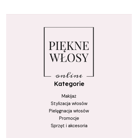
maska keratynowa
nanoplastia włosów
nawilżanie włosów
odbudowa włosów
prostowanie włosów
regeneracja włosów
True Keratin
trwałe prostowanie włosów
Kategorie
włosy gładkie
Makijaż
włosy suche
Stylizacja włosów
Włosy Zniszczone
Pielęgnacja włosów
wygładzanie włosów
Promocje
Sprzęt i akcesoria
zabieg keratynowy