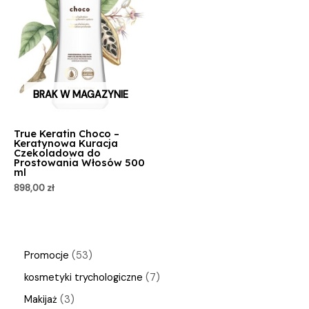
BRAK W MAGAZYNIE
True Keratin Choco –
Keratynowa Kuracja
Czekoladowa do
Prostowania Włosów 500
ml
898,00
zł
Promocje
53
kosmetyki trychologiczne
7
Makijaż
3