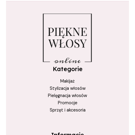
prostowanie włosów
regeneracja włosów
True Keratin
włosy gładkie
Włosy Zniszczone
wygładzanie włosów
zabieg keratynowy
Kategorie
Makijaż
Stylizacja włosów
Pielęgnacja włosów
Promocje
Sprzęt i akcesoria
Informacje