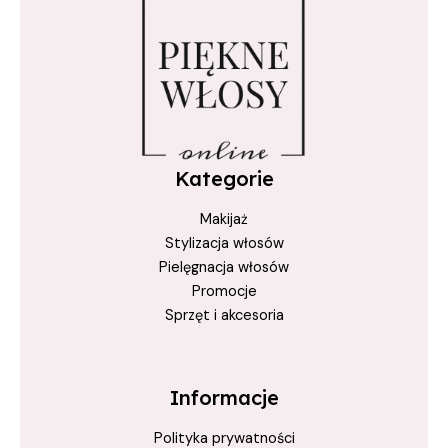
Lśniące
marokański
Maska
maskaKeratynowa
maski
Kategorie
maskiDoWłosów
Makijaż
Miękkie
Stylizacja włosów
Miracle
Pielęgnacja włosów
Moroccan
Promocje
Sprzęt i akcesoria
naturalna
Nawilżająca
Nawilżone
Informacje
ochrona
Polityka prywatności