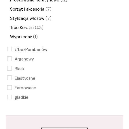
Prostowanie Keratynowe
12
Sprzęt i akcesoria
7
Stylizacja włosów
7
True Keratin
43
Wyprzedaż
1
#bezParabenów
Arganowy
Blask
Elastyczne
Farbowane
gładkie
keratyna
Keratynowa
krem