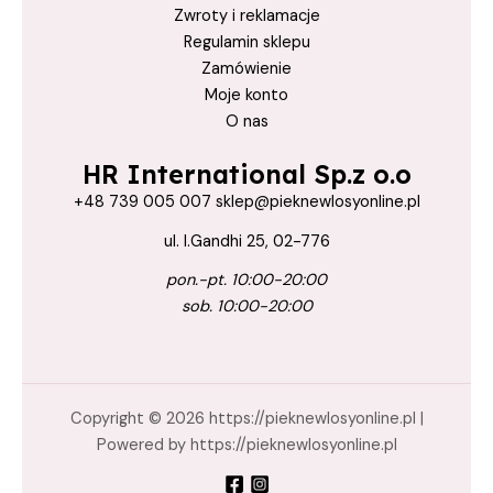
ochrona włosów latem
Zwroty i reklamacje
Regulamin sklepu
Odbudowane
Zamówienie
Odżywka
Moje konto
Olej
O nas
olejek
HR International Sp.z o.o
pieknewlosyonline.pl
+48 739 005 007 sklep@pieknewlosyonline.pl
Pielęgnacja
ul. I.Gandhi 25, 02-776
Pielęgnacja Z Keratiną
pon.-pt. 10:00-20:00
pielęgnacjaZKeratiną
sob. 10:00-20:00
Regeneracja
Regenerujący
Struktura
Copyright © 2026 https://pieknewlosyonline.pl |
Powered by https://pieknewlosyonline.pl
Sucha
Sucha Struktura