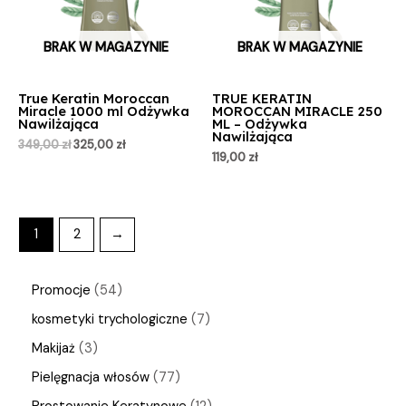
BRAK W MAGAZYNIE
BRAK W MAGAZYNIE
True Keratin Moroccan
TRUE KERATIN
Miracle 1000 ml Odżywka
MOROCCAN MIRACLE 250
Nawilżająca
ML – Odżywka
Nawilżająca
349,00
zł
325,00
zł
119,00
zł
1
2
→
Promocje
54
kosmetyki trychologiczne
7
Makijaż
3
Pielęgnacja włosów
77