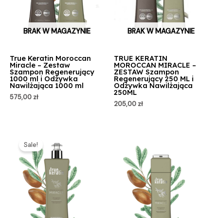
BRAK W MAGAZYNIE
BRAK W MAGAZYNIE
True Keratin Moroccan
TRUE KERATIN
Miracle – Zestaw
MOROCCAN MIRACLE –
Szampon Regenerujący
ZESTAW Szampon
1000 ml i Odżywka
Regenerujący 250 ML i
Nawilżająca 1000 ml
Odżywka Nawilżająca
250ML
575,00
zł
205,00
zł
Pierwotna
Aktualna
cena
cena
Sale!
wynosiła:
wynosi:
349,00 zł.
325,00 zł.