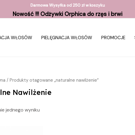
Darmowa Wysyłka od 250 zł w koszyku
Nowość !!! Odżywki Orphica do rzęs i brwi
ZACJA WŁOSÓW
PIELĘGNACJA WŁOSÓW
PROMOCJE
wna
/ Produkty otagowane „naturalne nawilżenie”
lne Nawilżenie
ie jednego wyniku