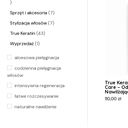
Sprzęt i akcesoria
7
Stylizacja włosów
7
True Keratin
43
Wyprzedaż
1
aloesowa pielęgnacja
codzienna pielęgnacja
włosów
True Kera
intensywna regeneracja
Care – O
Nawilżają
łatwe rozczesywanie
110,00
zł
naturalne nawilżenie
odżywka bez parabenów
odżywka nawilżająca