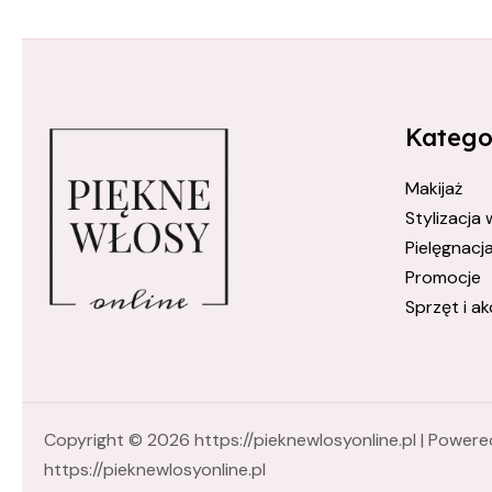
pielęgnacja włosów
farbowanych
regeneracja włosów
Katego
True Keratin
Makijaż
True Keratin Aloe Vera
Stylizacja
True Keratin Bio Care
Pielęgnacj
włosy gładkie i lśniące
Promocje
Sprzęt i ak
włosy miękkie i
elastyczne
wrażliwa skóra głowy
zdrowe i mocne włosy
Copyright © 2026 https://pieknewlosyonline.pl | Powere
https://pieknewlosyonline.pl