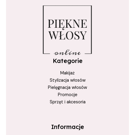
True Keratin
włosy blond
Włosy Farbowane
włosy lśniące
włosy siwe
Kategorie
Makijaż
Stylizacja włosów
Pielęgnacja włosów
Promocje
Sprzęt i akcesoria
Informacje