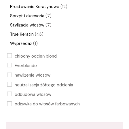
Prostowanie Keratynowe
12
Sprzęt i akcesoria
7
Stylizacja włosów
7
True Keratin
43
Wyprzedaż
1
chłodny odcień blond
Everblonde
nawilżenie włosów
neutralizacja żółtego odcienia
odbudowa włosów
odżywka do włosów farbowanych
odżywka neutralizująca
pielęgnacja włosów blond