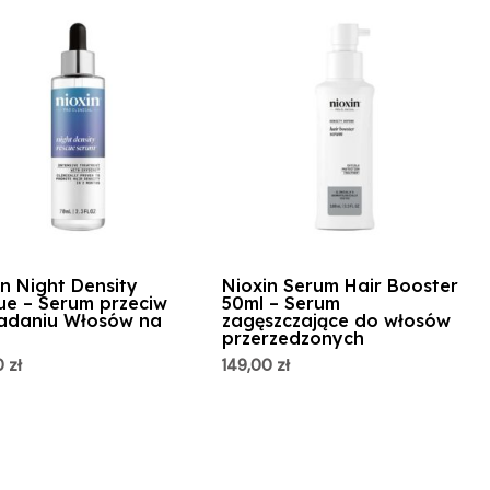
in Night Density
Nioxin Serum Hair Booster
ue – Serum przeciw
50ml – Serum
daniu Włosów na
zagęszczające do włosów
przerzedzonych
0
zł
149,00
zł