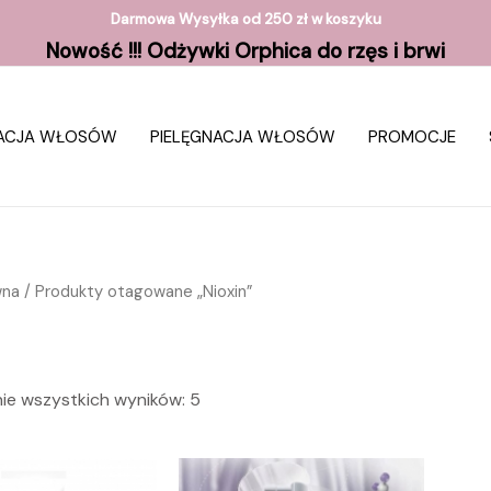
Darmowa Wysyłka od 250 zł w koszyku
Nowość !!! Odżywki Orphica do rzęs i brwi
ZACJA WŁOSÓW
PIELĘGNACJA WŁOSÓW
PROMOCJE
wna
/ Produkty otagowane „Nioxin”
ie wszystkich wyników: 5