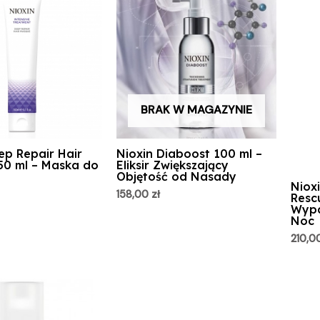
BRAK W MAGAZYNIE
ep Repair Hair
Nioxin Diaboost 100 ml –
50 ml – Maska do
Eliksir Zwiększający
Objętość od Nasady
Niox
158,00
zł
Resc
Wypa
Noc
210,0