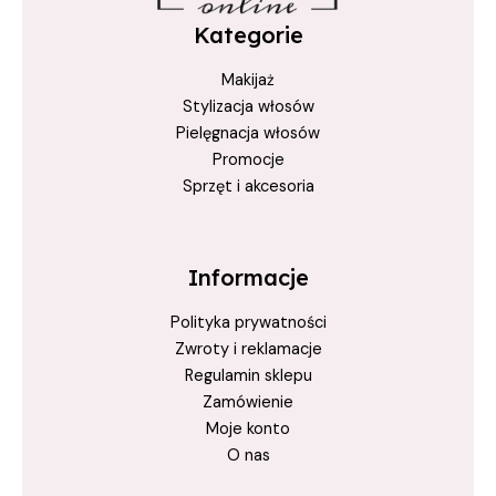
pielęgnacja włosów przed słońcem
Kategorie
pielęgnacja włosów w lecie
Makijaż
regeneracja włosów
Stylizacja włosów
regeneracja włosów latem
Pielęgnacja włosów
spray ochronny UV
Promocje
Sprzęt i akcesoria
stylizacja włosów latem
szampon do włosów
szampon do włosów na lato
Informacje
szampon ochronny UV
Polityka prywatności
True Keratin
Zwroty i reklamacje
Regulamin sklepu
True Keratin Summertime
Zamówienie
włosy chronione przed słońcem
Moje konto
włosy gładkie i błyszczące
O nas
włosy odporne na chlor