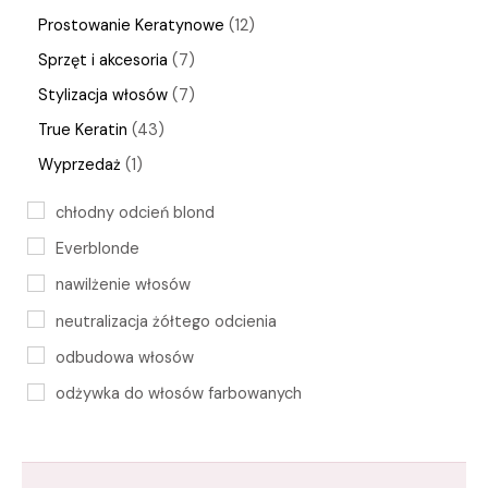
Prostowanie Keratynowe
12
Sprzęt i akcesoria
7
Stylizacja włosów
7
True Keratin
43
Wyprzedaż
1
chłodny odcień blond
Everblonde
nawilżenie włosów
neutralizacja żółtego odcienia
odbudowa włosów
odżywka do włosów farbowanych
odżywka neutralizująca
pielęgnacja włosów blond