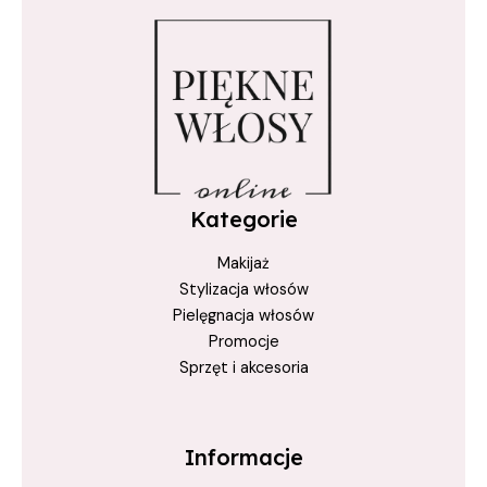
True Keratin
włosy blond
Włosy Farbowane
włosy lśniące
włosy siwe
Kategorie
Makijaż
Stylizacja włosów
Pielęgnacja włosów
Promocje
Sprzęt i akcesoria
Informacje