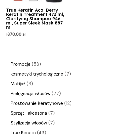
True Keratin Acai Berry
Keratin Treatment 473 ml,
Clarifying Shampoo 946
ml, Super Sleek Mask 887
ml
1670,00
zł
Promocje
53
kosmetyki trychologiczne
7
Makijaż
3
Pielęgnacja włosów
77
Prostowanie Keratynowe
12
Sprzęt i akcesoria
7
Stylizacja włosów
7
True Keratin
43