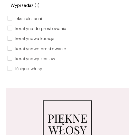
Wyprzedaż
1
ekstrakt acai
keratyna do prostowania
keratynowa kuracja
keratynowe prostowanie
keratynowy zestaw
lśniące włosy
maska do włosów
nawilżanie włosów
oczyszczający szampon
pielęgnacja przed prostowaniem
profesjonalne prostowanie
prostowanie włosów