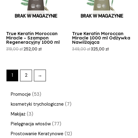
BRAK W MAGAZYNIE
BRAK W MAGAZYNIE
True Keratin Moroccan
True Keratin Moroccan
Miracle – Szampon
Miracle 1000 ml Odżywka
Regeneracyjny 1000 ml
Nawilżająca
319,00
zł
252,00
zł
349,00
zł
325,00
zł
1
2
→
Promocje
53
kosmetyki trychologiczne
7
Makijaż
3
Pielęgnacja włosów
77
Prostowanie Keratynowe
12