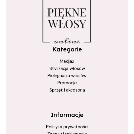
LeaveInCreme
Lśniące
marokański
Maska
maskaKeratynowa
Kategorie
maski
Makijaż
maskiDoWłosów
Stylizacja włosów
Miękkie
Pielęgnacja włosów
Miracle
Promocje
Sprzęt i akcesoria
Moroccan
naturalna
Nawilżająca
Informacje
Nawilżone
Polityka prywatności
ochrona