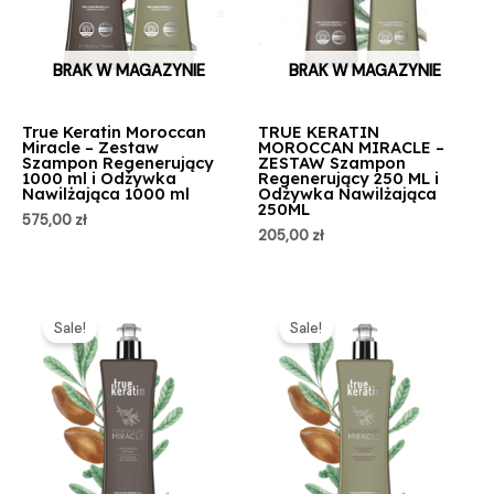
BRAK W MAGAZYNIE
BRAK W MAGAZYNIE
True Keratin Moroccan
TRUE KERATIN
Miracle – Zestaw
MOROCCAN MIRACLE –
Szampon Regenerujący
ZESTAW Szampon
1000 ml i Odżywka
Regenerujący 250 ML i
Nawilżająca 1000 ml
Odżywka Nawilżająca
250ML
575,00
zł
205,00
zł
Pierwotna
Aktualna
Pierwotna
Aktualna
cena
cena
cena
cena
Sale!
Sale!
wynosiła:
wynosi:
wynosiła:
wynosi:
319,00 zł.
252,00 zł.
349,00 zł.
325,00 zł.