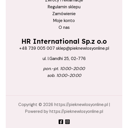
Zwroty i reklamacje
Regulamin sklepu
ochrona włosów latem
Zamówienie
Odbudowane
Moje konto
Odżywka
O nas
OdżywkaBezSpłukiwania
HR International Sp.z o.o
Olej
+48 739 005 007 sklep@pieknewlosyonline.pl
olejek
ul. I.Gandhi 25, 02-776
pieknewlosyonline.pl
pon.-pt. 10:00-20:00
Pielęgnacja
sob. 10:00-20:00
Pielęgnacja Z Keratiną
pielęgnacjaZKeratiną
Regeneracja
Copyright © 2026 https://pieknewlosyonline.pl |
Powered by https://pieknewlosyonline.pl
Regenerujący
Struktura