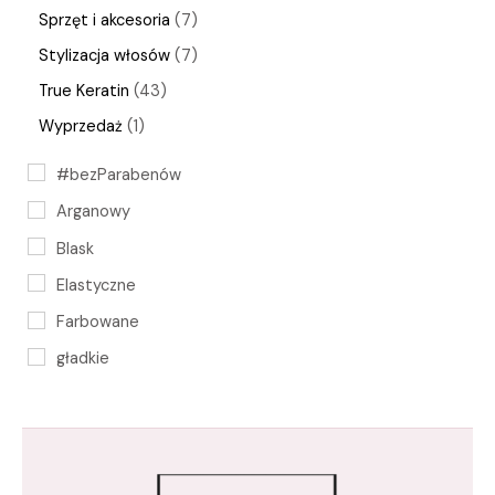
Sprzęt i akcesoria
7
Stylizacja włosów
7
True Keratin
43
Wyprzedaż
1
#bezParabenów
Arganowy
Blask
Elastyczne
Farbowane
gładkie
keratyna
Keratynowa
krem