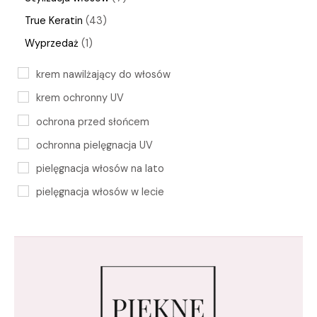
True Keratin
43
Wyprzedaż
1
krem nawilżający do włosów
krem ochronny UV
ochrona przed słońcem
ochronna pielęgnacja UV
pielęgnacja włosów na lato
pielęgnacja włosów w lecie
regeneracja włosów latem
szampon do włosów na lato
szampon ochronny UV
True Keratin
True Keratin Summertime