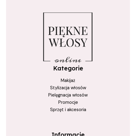
szampon neutralizujący
True Keratin
włosy blond
włosy siwe
wzmacnianie włosów
Kategorie
Makijaż
Stylizacja włosów
Pielęgnacja włosów
Promocje
Sprzęt i akcesoria
Informacje