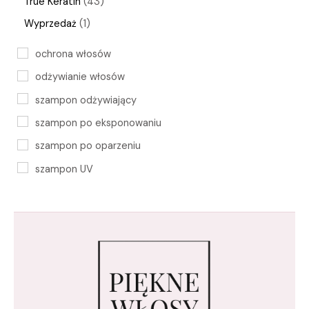
True Keratin
43
Wyprzedaż
1
ochrona włosów
odżywianie włosów
szampon odżywiający
szampon po eksponowaniu
szampon po oparzeniu
szampon UV
szampon z regeneracją
True Keratin
włosy Bez Parabenów
włosy w lecie