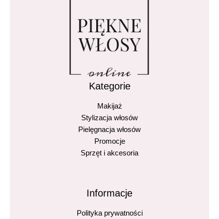
odżywka bez parabenów
odżywka nawilżająca
odżywka z aloesem
pielęgnacja bez parabenów
pielęgnacja włosów farbowanych
Kategorie
regeneracja włosów
Makijaż
True Keratin
Stylizacja włosów
True Keratin Aloe Vera
Pielęgnacja włosów
True Keratin Bio Care
Promocje
Sprzęt i akcesoria
włosy gładkie i lśniące
włosy miękkie i elastyczne
wrażliwa skóra głowy
Informacje
zdrowe i mocne włosy
Polityka prywatności