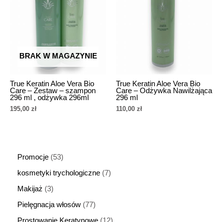
BRAK W MAGAZYNIE
True Keratin Aloe Vera Bio
True Keratin Aloe Vera Bio
Care – Zestaw – szampon
Care – Odżywka Nawilżająca
296 ml , odżywka 296ml
296 ml
195,00
zł
110,00
zł
Promocje
53
kosmetyki trychologiczne
7
Makijaż
3
Pielęgnacja włosów
77
Prostowanie Keratynowe
12