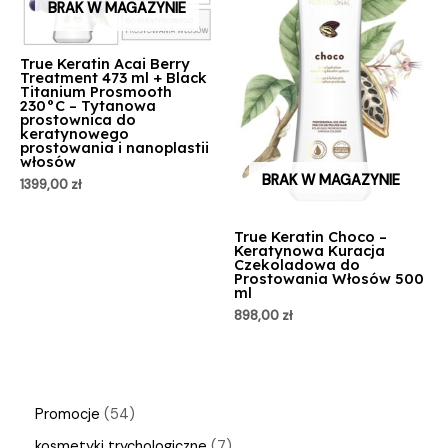
BRAK W MAGAZYNIE
True Keratin Acai Berry
Treatment 473 ml + Black
Titanium Prosmooth
230°C – Tytanowa
prostownica do
keratynowego
prostowania i nanoplastii
włosów
BRAK W MAGAZYNIE
1399,00
zł
True Keratin Choco –
Keratynowa Kuracja
Czekoladowa do
Prostowania Włosów 500
ml
898,00
zł
Promocje
54
kosmetyki trychologiczne
7