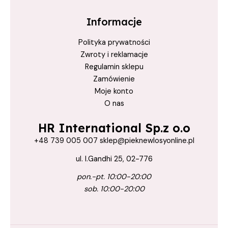
tytanowa prostownica
włosy gładkie
Informacje
włosy gładkie i proste
Polityka prywatności
Włosy Zniszczone
Zwroty i reklamacje
Regulamin sklepu
wygładzanie włosów
Zamówienie
zabieg keratynowy
Moje konto
O nas
HR International Sp.z o.o
+48 739 005 007 sklep@pieknewlosyonline.pl
ul. I.Gandhi 25, 02-776
pon.-pt. 10:00-20:00
sob. 10:00-20:00