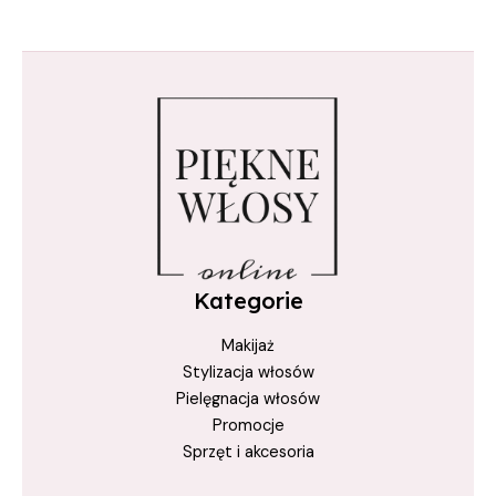
kuracja do włosów
nanoplastia
nanoplastia włosów
nawilżanie włosów
odżywienie włosów
pielęgnacja włosów z acai
profesjonalna prostownica
prostowanie włosów
Kategorie
prostowanie z keratyną
Makijaż
prostownica do włosów
Stylizacja włosów
regeneracja włosów
Pielęgnacja włosów
True Keratin
Promocje
Sprzęt i akcesoria
True Keratin Acai Berry