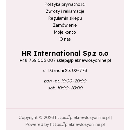
True Keratin
Polityka prywatności
True Keratin Aloe Vera
Zwroty i reklamacje
Regulamin sklepu
True Keratin Aloe Vera Bio Care
Zamówienie
True Keratin Bio Care
Moje konto
włosy gładkie i lśniące
O nas
zdrowe włosy
HR International Sp.z o.o
zestaw szampon i odżywka
+48 739 005 007 sklep@pieknewlosyonline.pl
ul. I.Gandhi 25, 02-776
pon.-pt. 10:00-20:00
sob. 10:00-20:00
Copyright © 2026 https://pieknewlosyonline.pl |
Powered by https://pieknewlosyonline.pl