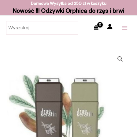
Skip
Darmowa Wysyłka od 250 zł w koszyku
Nowość !!! Odżywki Orphica do rzęs i brwi
to
content
MAI
MEN