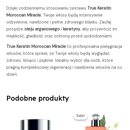
Dzięki codziennemu stosowaniu zestawu
True Keratin
Moroccan Miracle
, Twoje włosy będą intensywnie
odżywione, nawilżone i pełne zdrowego blasku. Zaufaj
potędze
oleju arganowego
i
keratyny
, aby przywrócić im
miękkość, gładkość oraz ochronę przed uszkodzeniami.
True Keratin Moroccan Miracle
to profesjonalna pielęgnacja
włosów, która sprawi, że Twoje włosy będą wyglądać
zdrowo, lśniąco i pięknie. Idealny wybór dla osób, które
pragną kompleksowej regeneracji i nawilżenia włosów na co
dzień.
Podobne produkty
Pierwotna
Aktualna
cena
cena
Sale!
Sale!
wynosiła:
wynosi:
299,00 zł.
174,00 zł.