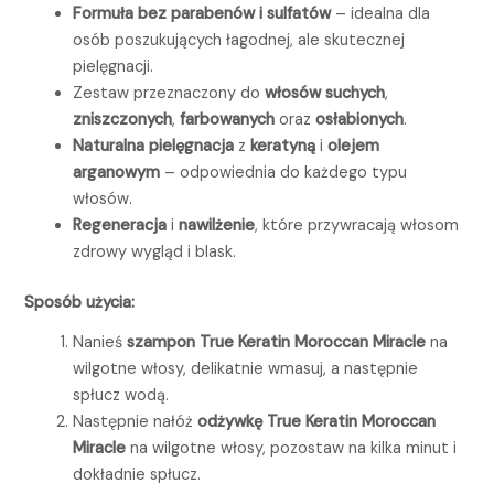
Formuła bez parabenów i sulfatów
– idealna dla
osób poszukujących łagodnej, ale skutecznej
pielęgnacji.
Zestaw przeznaczony do
włosów suchych
,
zniszczonych
,
farbowanych
oraz
osłabionych
.
Naturalna pielęgnacja
z
keratyną
i
olejem
arganowym
– odpowiednia do każdego typu
włosów.
Regeneracja
i
nawilżenie
, które przywracają włosom
zdrowy wygląd i blask.
Sposób użycia:
Nanieś
szampon True Keratin Moroccan Miracle
na
wilgotne włosy, delikatnie wmasuj, a następnie
spłucz wodą.
Następnie nałóż
odżywkę True Keratin Moroccan
Miracle
na wilgotne włosy, pozostaw na kilka minut i
dokładnie spłucz.