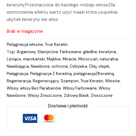
keratyny.Przeznaczona do każdego rodzaju włosa.Dla
wzmocnienia efektu warto użyć maski która uzupełnia
ubytek keratyny we włos
Brak w magazynie
Pielęgnacja włosów
,
True Keratin
Tagi:
Arganowy
,
Elastyczne
,
Farbowane
,
gładkie
,
keratyna
,
Lśniące
,
marokański
,
Miękkie
,
Miracle
,
Moroccan
,
naturalna
,
Nawilżająca
,
Nawilżone
,
ochrona
,
Odżywka
,
Olej
,
olejek
,
Pielęgnacja
,
Pielęgnacja Z Keratiną
,
pielęgnacjaZKeratiną
,
Regeneracja
,
Regenerujący
,
Szampon
,
True Keratin
,
Włosów
,
Włosy
,
włosy Bez Parabenów
,
Włosy Farbowane
,
Włosy
Nawilżone
,
Włosy Zniszczone
,
Zdrowy Blask
,
Zniszczone
Dostawa i płatność